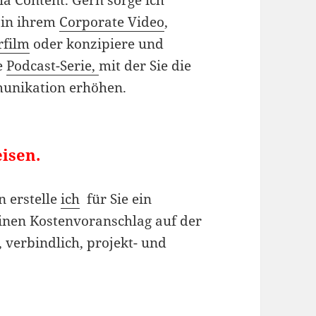
ia Content. Gern sorge ich
 in ihrem
Corporate Video
,
rfilm
oder konzipiere und
e
Podcast-Serie,
mit der Sie die
unikation erhöhen.
isen.
n erstelle
ich
für Sie ein
einen Kostenvoranschlag auf der
 verbindlich, projekt- und